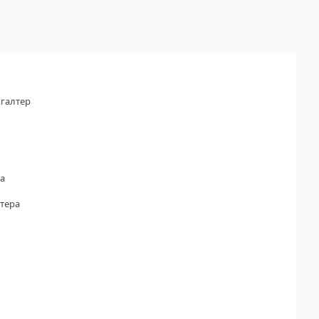
галтер
а
тера