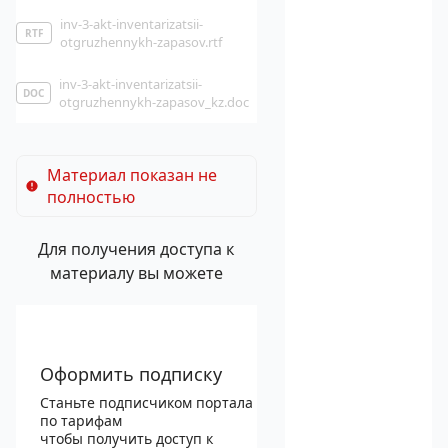
inv-3-akt-inventarizatsii-
RTF
otgruzhennykh-zapasov.rtf
inv-3-akt-inventarizatsii-
DOC
otgruzhennykh-zapasov_kz.doc
Материал показан не
полностью
Для получения доступа к
материалу вы можете
Оформить подписку
Станьте подписчиком портала
по тарифам
чтобы получить доступ к