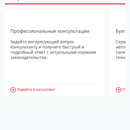
Профессиональные консультации
Бухга
Задайте интересующий вопрос
Сервис
Консультанту и получите быстрый и
автома
подробный ответ с актуальными нормами
также
законодательства.
технол
Перейти в консалтинг
Пере