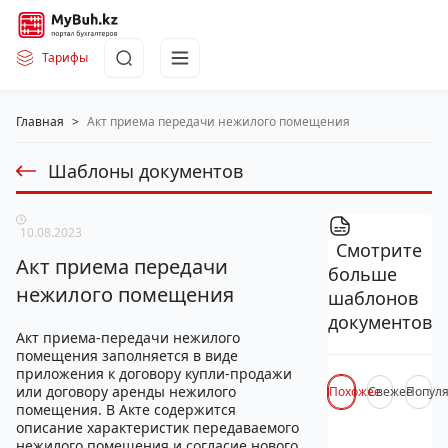
Тарифы
Главная
>
Акт приема передачи нежилого помещения
Шаблоны документов
10.08.2023
Смотрите
Акт приема передачи
больше
нежилого помещения
шаблонов
документов
Акт приема-передачи нежилого
помещения заполняется в виде
приложения к договору купли-продажи
или договору аренды нежилого
Похожее
Свежее
Попул
помещения. В Акте содержится
описание характеристик передаваемого
нежилого помещения и согласие нового