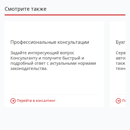
Смотрите также
Профессиональные консультации
Бухга
Задайте интересующий вопрос
Сервис
Консультанту и получите быстрый и
автома
подробный ответ с актуальными нормами
также
законодательства.
технол
Перейти в консалтинг
Пере