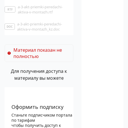
a-3-akt-priemki-peredachi-
RTF
aktiva-v-montazh.rtf
a-3-akt-priemki-peredachi-
DOC
aktiva-v-montazh_kz.doc
Материал показан не
полностью
Для получения доступа к
материалу вы можете
Оформить подписку
Станьте подписчиком портала
по тарифам
чтобы получить доступ к