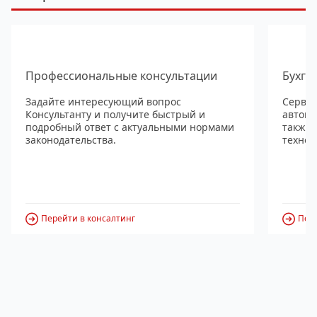
Профессиональные консультации
Бухга
Задайте интересующий вопрос
Сервис
Консультанту и получите быстрый и
автома
подробный ответ с актуальными нормами
также
законодательства.
технол
Перейти в консалтинг
Пере