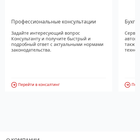
Профессиональные консультации
Бухга
Задайте интересующий вопрос
Сервис
Консультанту и получите быстрый и
автома
подробный ответ с актуальными нормами
также
законодательства.
технол
Перейти в консалтинг
Пере
О КОМПАНИИ