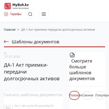
Тарифы
Главная
>
ДА-1 Акт приемки-передачи долгосрочных активов
Шаблоны документов
01.01.2026
Смотрите
ДА-1 Акт приемки-
больше
передачи
шаблонов
долгосрочных активов
документов
Скачать шаблоны документов
Похожее
Свежее
Популяр
da-1-akt-priemki-peredachi-
DOC