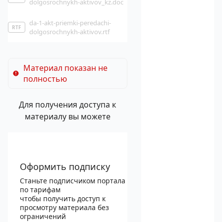
dolgosrochnykh-aktivov_kz.doc
da-1-akt-priemki-peredachi-
RTF
dolgosrochnykh-aktivov.rtf
Материал показан не
полностью
Для получения доступа к
материалу вы можете
Оформить подписку
Станьте подписчиком портала
по тарифам
чтобы получить доступ к
просмотру материала без
ограничений