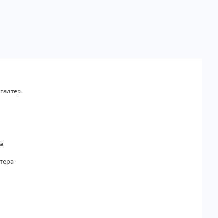
галтер
а
тера