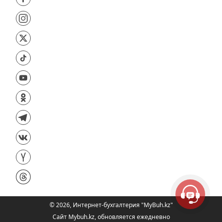
©
2026
,
Интернет-бухгалтерия "MyBuh.kz"
Сайт Mybuh.kz, обновляется ежедневно