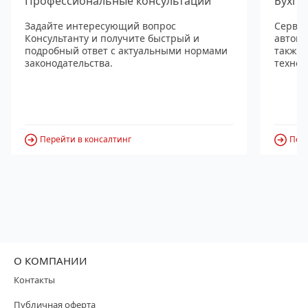
Профессиональные консультации
Бухга
Задайте интересующий вопрос
Сервис
Консультанту и получите быстрый и
автома
подробный ответ с актуальными нормами
также
законодательства.
технол
Перейти в консалтинг
Пере
О КОМПАНИИ
Контакты
Публичная оферта