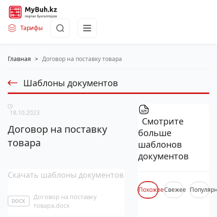
Тарифы
Главная
>
Договор на поставку товара
Шаблоны документов
18.10.2023
Смотрите
Договор на поставку
больше
товара
шаблонов
документов
Скачать шаблоны документов
Похожее
Свежее
Популяр
Договор на поставку
DOCX
товара.docx