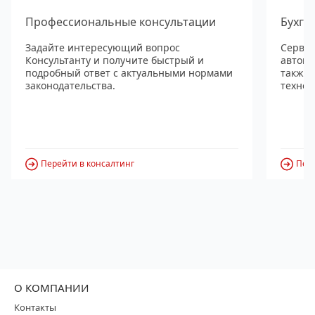
Профессиональные консультации
Бухга
Задайте интересующий вопрос
Сервис
Консультанту и получите быстрый и
автома
подробный ответ с актуальными нормами
также
законодательства.
технол
Перейти в консалтинг
Пере
О КОМПАНИИ
Контакты