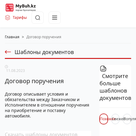
Тарифы
Главная
>
Договор поручения
Шаблоны документов
11.08.2023
Смотрите
Договор поручения
больше
шаблонов
Договор описывает условия и
документов
обязательства между Заказчиком и
Исполнителем в отношении поручения
на приобретение и поставку
автомобиля.
Похожее
Свежее
Попул
Скачать шаблоны документов