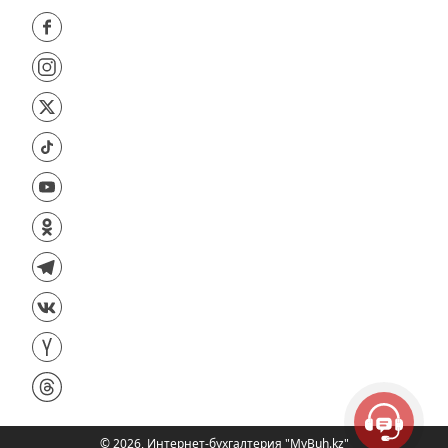
©
2026
,
Интернет-бухгалтерия "MyBuh.kz"