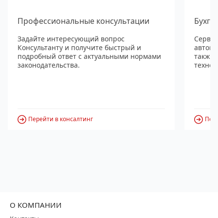
Профессиональные консультации
Бухга
Задайте интересующий вопрос
Сервис
Консультанту и получите быстрый и
автома
подробный ответ с актуальными нормами
также
законодательства.
технол
Перейти в консалтинг
Пере
О КОМПАНИИ