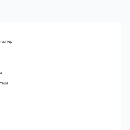
галтер
а
тера