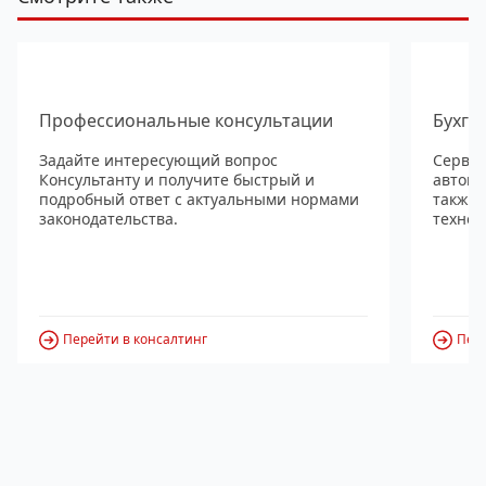
Профессиональные консультации
Бухга
Задайте интересующий вопрос
Сервис
Консультанту и получите быстрый и
автома
подробный ответ с актуальными нормами
также
законодательства.
технол
Перейти в консалтинг
Пере