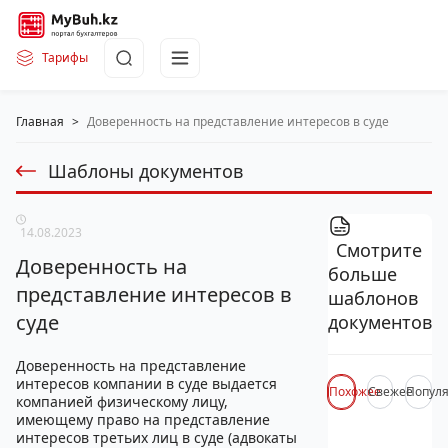
Тарифы
Главная
>
Доверенность на представление интересов в суде
Шаблоны документов
14.08.2023
Смотрите
Доверенность на
больше
представление интересов в
шаблонов
суде
документов
Доверенность на представление
интересов компании в суде выдается
Похожее
Свежее
Попул
компанией физическому лицу,
имеющему право на представление
интересов третьих лиц в суде (адвокаты