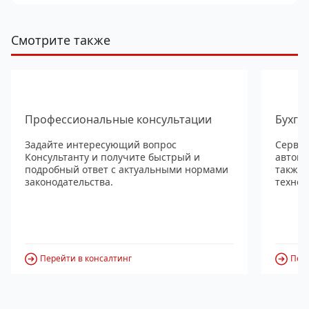
Смотрите также
Профессиональные консультации
Бухга
Задайте интересующий вопрос
Сервис
Консультанту и получите быстрый и
автома
подробный ответ с актуальными нормами
также
законодательства.
технол
Перейти в консалтинг
Пере