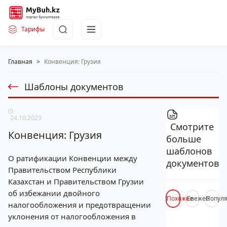
Тарифы
Главная
>
Конвенция: Грузия
Шаблоны документов
24.10.2023
Смотрите
Конвенция: Грузия
больше
шаблонов
О ратификации Конвенции между
документов
Правительством Республики
Казахстан и Правительством Грузии
об избежании двойного
Похожее
Свежее
Попул
налогообложения и предотвращении
уклонения от налогообложения в