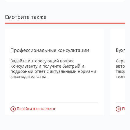
Смотрите также
Профессиональные консультации
Бухга
Задайте интересующий вопрос
Сервис
Консультанту и получите быстрый и
автома
подробный ответ с актуальными нормами
также
законодательства.
технол
Перейти в консалтинг
Пере