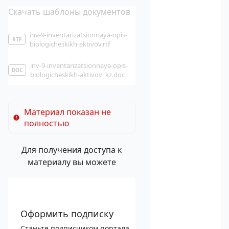
Скачать шаблоны документов
inv-9-inventarizatsionnaya-opis-
RTF
biologicheskikh-aktivov.rtf
inv-9-inventarizatsionnaya-opis-
DOC
biologicheskikh-aktivov_kz.doc
Материал показан не
полностью
Для получения доступа к
материалу вы можете
Оформить подписку
Станьте подписчиком портала