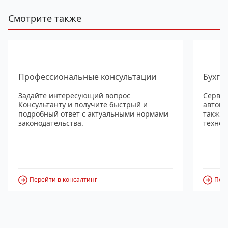
Смотрите также
Профессиональные консультации
Бухга
Задайте интересующий вопрос
Сервис
Консультанту и получите быстрый и
автома
подробный ответ с актуальными нормами
также
законодательства.
технол
Перейти в консалтинг
Пере