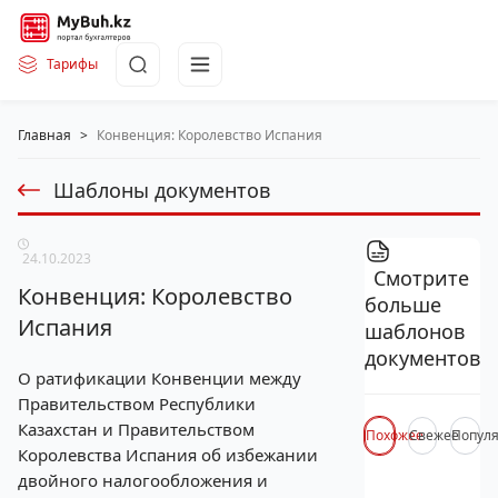
Тарифы
Главная
>
Конвенция: Королевство Испания
Шаблоны документов
24.10.2023
Смотрите
Конвенция: Королевство
больше
Испания
шаблонов
документов
О ратификации Конвенции между
Правительством Республики
Казахстан и Правительством
Похожее
Свежее
Попул
Королевства Испания об избежании
двойного налогообложения и