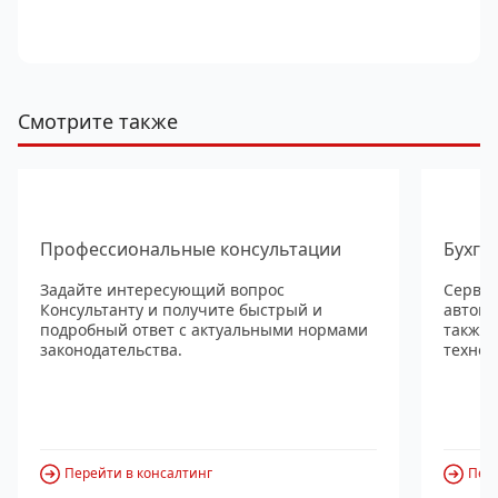
Смотрите также
Профессиональные консультации
Бухга
Задайте интересующий вопрос
Сервис
Консультанту и получите быстрый и
автома
подробный ответ с актуальными нормами
также
законодательства.
технол
Перейти в консалтинг
Пере