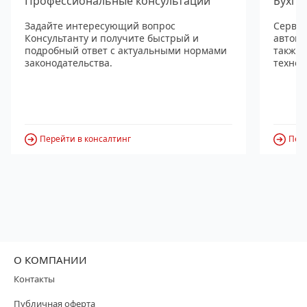
Профессиональные консультации
Бухга
Задайте интересующий вопрос
Сервис
Консультанту и получите быстрый и
автома
подробный ответ с актуальными нормами
также
законодательства.
технол
Перейти в консалтинг
Пере
О КОМПАНИИ
Контакты
Публичная оферта