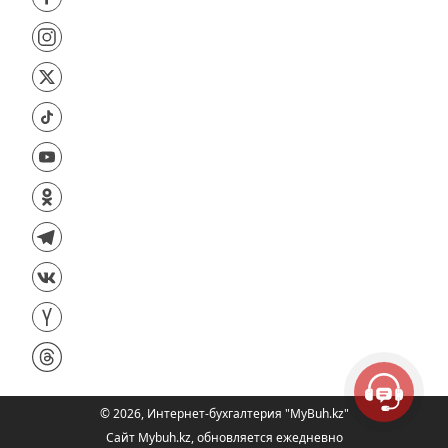
©
2026
,
Интернет-бухгалтерия "MyBuh.kz"
Сайт Mybuh.kz, обновляется ежедневно