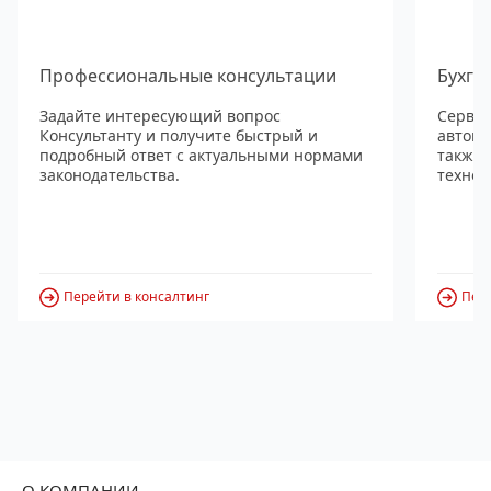
Профессиональные консультации
Бухга
Задайте интересующий вопрос
Сервис
Консультанту и получите быстрый и
автома
подробный ответ с актуальными нормами
также
законодательства.
технол
Перейти в консалтинг
Пере
О КОМПАНИИ