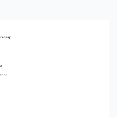
галтер
а
тера