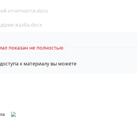
ой отчетности.docx
ндiрме жазба.docx
ал показан не полностью
доступа к материалу вы можете
ала