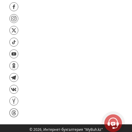
©
2026
,
Интернет-бухгалтерия "MyBuh.kz"