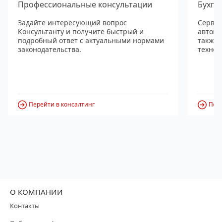
Профессиональные консультации
Бухга
Задайте интересующий вопрос
Сервис
Консультанту и получите быстрый и
автома
подробный ответ с актуальными нормами
также
законодательства.
технол
Перейти в консалтинг
Пере
О КОМПАНИИ
Контакты