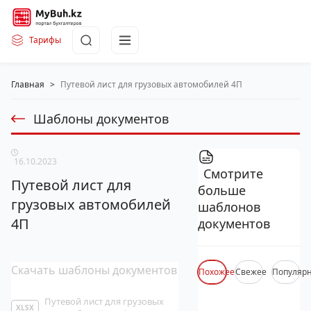
Тарифы
Главная
>
Путевой лист для грузовых автомобилей 4П
Шаблоны документов
16.10.2023
Смотрите
Путевой лист для
больше
грузовых автомобилей
шаблонов
4П
документов
Скачать шаблоны документов
Похожее
Свежее
Популяр
Путевой лист для грузовых
XLSX