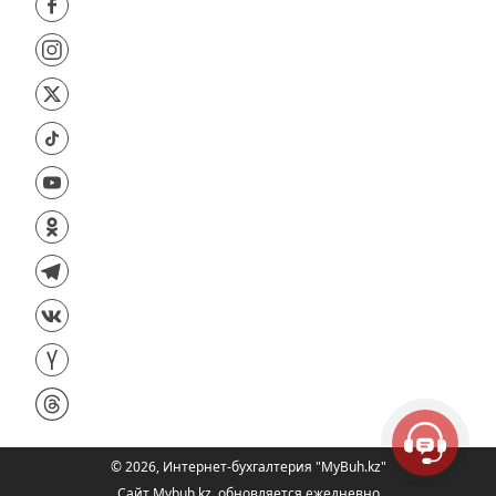
©
2026
,
Интернет-бухгалтерия "MyBuh.kz"
Сайт Mybuh.kz, обновляется ежедневно