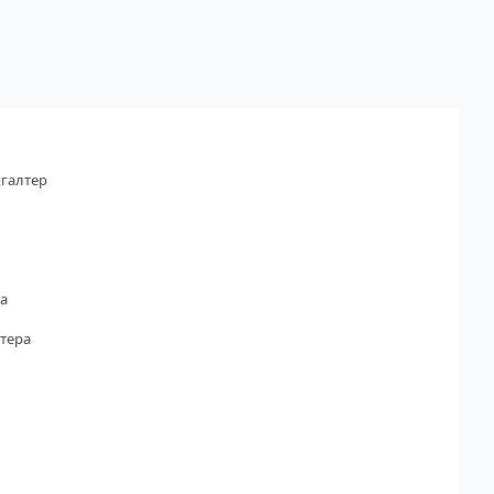
галтер
а
тера