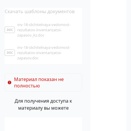
Скачать шаблоны документов
inv-18-slichitelnaya-vedomost-
rezultatov-inventarizatsii-
DOC
zapasov_kz.doc
inv-18-slichitelnaya-vedomost-
rezultatov-inventarizatsii-
DOC
zapasov.doc
Материал показан не
полностью
Для получения доступа к
материалу вы можете