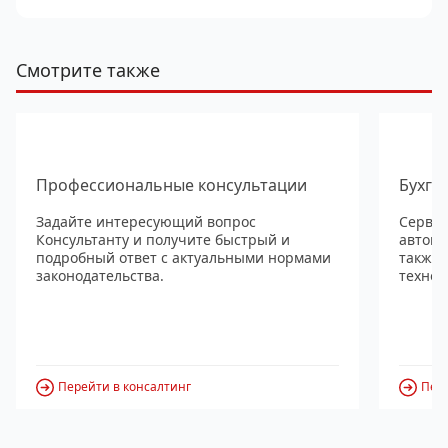
Смотрите также
Профессиональные консультации
Бухга
Задайте интересующий вопрос
Сервис
Консультанту и получите быстрый и
автома
подробный ответ с актуальными нормами
также
законодательства.
технол
Перейти в консалтинг
Пере