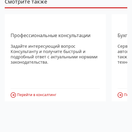
Смотрите также
Профессиональные консультации
Бухга
Задайте интересующий вопрос
Сервис
Консультанту и получите быстрый и
автома
подробный ответ с актуальными нормами
также
законодательства.
технол
Перейти в консалтинг
Пере