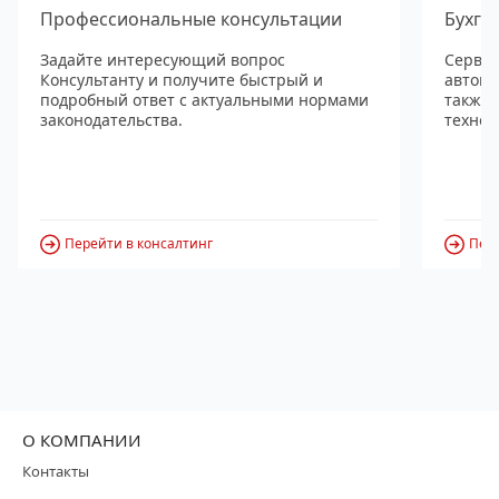
Профессиональные консультации
Бухга
Задайте интересующий вопрос
Сервис
Консультанту и получите быстрый и
автома
подробный ответ с актуальными нормами
также
законодательства.
технол
Перейти в консалтинг
Пере
О КОМПАНИИ
Контакты