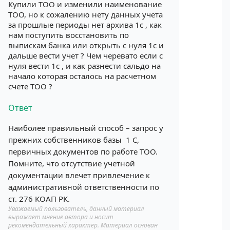
Купили ТОО и изменили наименование
ТОО, но к сожалению нету данных учета
за прошлые периоды нет архива 1с , как
нам поступить восстановить по
выпискам банка или открыть с нуля 1с и
дальше вести учет ? Чем черевато если с
нуля вести 1с , и как разнести сальдо на
начало которая осталось на расчетном
счете ТОО ?
Ответ
Наиболее правильный способ – запрос у
прежних собственников базы 1 С,
первичных документов по работе ТОО.
Помните, что отсутствие учетной
документации влечет привлечение к
административной ответственности по
ст. 276 КОАП РК.
Уважаемый пользователь, данный материал
выражает мнение автора и носит
рекомендательный характер. Материал основан