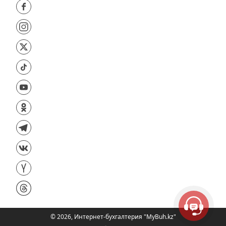
©
2026
,
Интернет-бухгалтерия "MyBuh.kz"