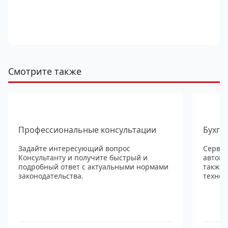
Смотрите также
Профессиональные консультации
Бухга
Задайте интересующий вопрос
Сервис
Консультанту и получите быстрый и
автома
подробный ответ с актуальными нормами
также
законодательства.
технол