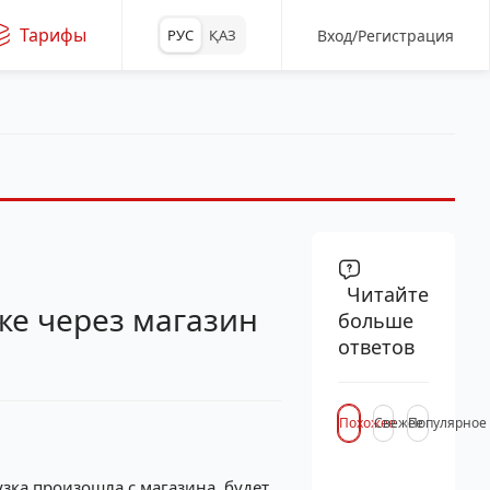
Тарифы
Вход/Регистрация
РУС
ҚАЗ
Читайте
же через магазин
больше
ответов
Похожее
Свежее
Популярное
зка произошла с магазина, будет