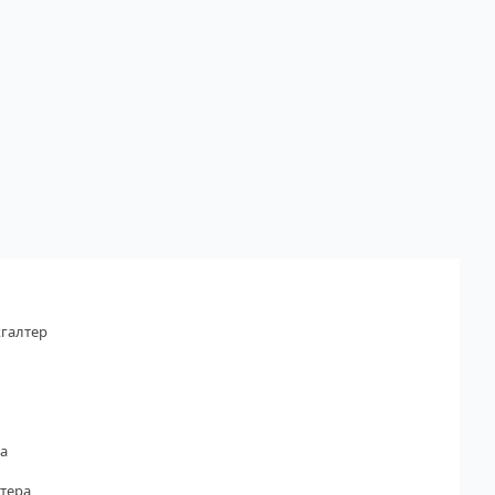
галтер
а
тера