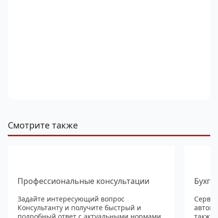
Смотрите также
Профессиональные консультации
Бухга
Задайте интересующий вопрос
Сервис
Консультанту и получите быстрый и
автома
подробный ответ с актуальными нормами
также