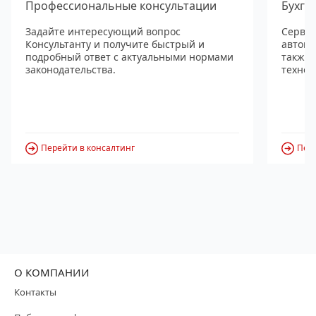
Профессиональные консультации
Бухга
Задайте интересующий вопрос
Сервис
Консультанту и получите быстрый и
автома
подробный ответ с актуальными нормами
также
законодательства.
технол
Перейти в консалтинг
Пере
О КОМПАНИИ
Контакты