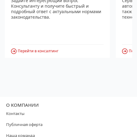
Задайте интересующий вопрос
Сервис
Консультанту и получите быстрый и
автома
подробный ответ с актуальными нормами
также
законодательства.
технол
Перейти в консалтинг
Пере
О КОМПАНИИ
Контакты
Публичная оферта
Наша команда