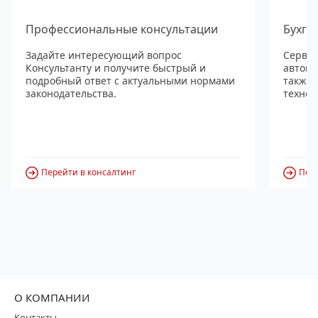
Профессиональные консультации
Бухга
Задайте интересующий вопрос
Сервис
Консультанту и получите быстрый и
автома
подробный ответ с актуальными нормами
также
законодательства.
технол
Перейти в консалтинг
Пере
О КОМПАНИИ
Контакты