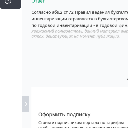
Ответ
Согласно абз.2 ст.72 Правил ведения бухгал
инвентаризации отражаются в бухгалтерском
по годовой инвентаризации - в годовой фин
Уважаемый пользователь, данный материал выр
актах, действующих на момент публикации.
Оформить подписку
Станьте подписчиком портала по тарифам
чтобы получить доступ к просмотру матери