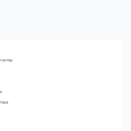
галтер
а
тера