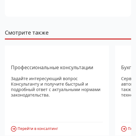
Смотрите также
Профессиональные консультации
Бухга
Задайте интересующий вопрос
Сервис
Консультанту и получите быстрый и
автома
подробный ответ с актуальными нормами
также
законодательства.
технол
Перейти в консалтинг
Пере