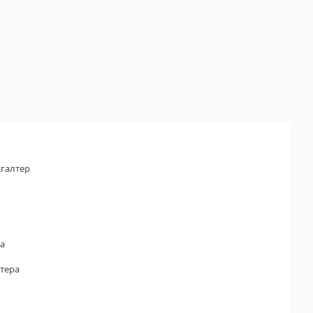
галтер
а
тера