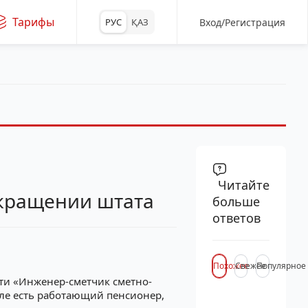
Тарифы
Вход/Регистрация
РУС
ҚАЗ
Читайте
окращении штата
больше
ответов
Похожее
Свежее
Популярное
ти «Инженер-сметчик сметно-
деле есть работающий пенсионер,