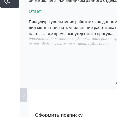
он же является начальником данного отдела
Ответ
Процедура увольнения работника по данному
лиц может признать увольнение работника н
платы за все время вынужденного прогула.
Уважаемый пользователь, данный материал выр
актах, действующих на момент публикации.
Оформить подписку