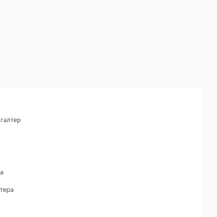
галтер
а
тера