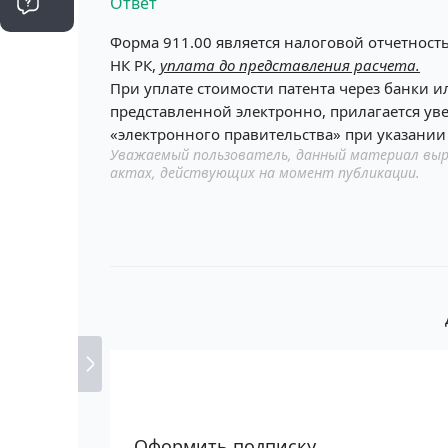
Ответ
Форма 911.00 является налоговой отчетностью
НК РК,
уплата до представления расчета.
При уплате стоимости патента через банки 
представленной электронно, прилагается ув
«электронного правительства» при указании
Уважаемый пользователь, данный материал выр
актах, действующих на момент публикации.
Оформить подписку