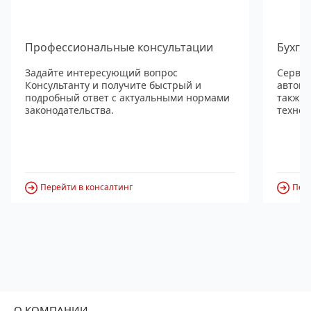
Профессиональные консультации
Бухга
Задайте интересующий вопрос
Сервис
Консультанту и получите быстрый и
автома
подробный ответ с актуальными нормами
также
законодательства.
технол
Перейти в консалтинг
Пере
О КОМПАНИИ