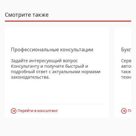
Смотрите также
Профессиональные консультации
Бухга
Задайте интересующий вопрос
Сервис
Консультанту и получите быстрый и
автома
подробный ответ с актуальными нормами
также
законодательства.
технол
Перейти в консалтинг
Пере