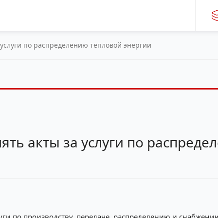
а услуги по распределению тепловой энергии
лять акты за услуги по распред
уги по производству, передаче, распределению и снабжени