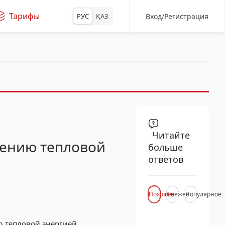
Тарифы
Вход/Регистрация
РУС
ҚАЗ
Читайте
елению тепловой
больше
ответов
Похожее
Свежее
Популярное
ю тепловой энергией