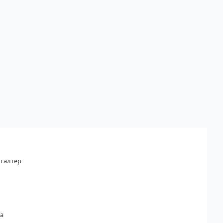
галтер
а