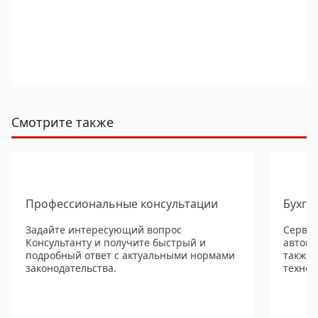
Смотрите также
Профессиональные консультации
Бухга
Задайте интересующий вопрос
Сервис
Консультанту и получите быстрый и
автома
подробный ответ с актуальными нормами
также
законодательства.
технол