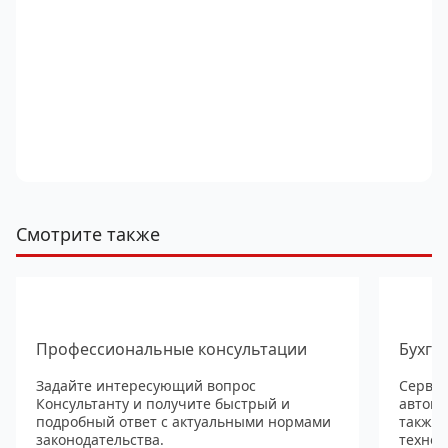
Смотрите также
Профессиональные консультации
Бухга
Задайте интересующий вопрос
Сервис
Консультанту и получите быстрый и
автома
подробный ответ с актуальными нормами
также
законодательства.
технол