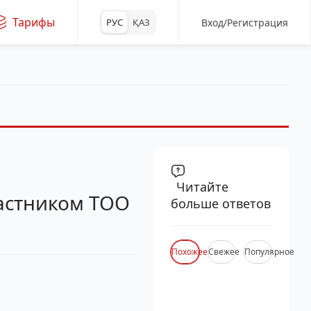
Тарифы
Вход/Регистрация
РУС
ҚАЗ
Читайте
частником ТОО
больше ответов
Похожее
Свежее
Популярное