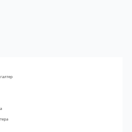
галтер
а
тера