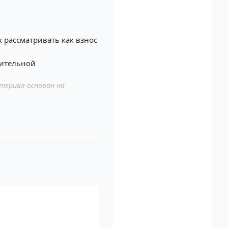
х рассматривать как взнос
нительной
териал основан на