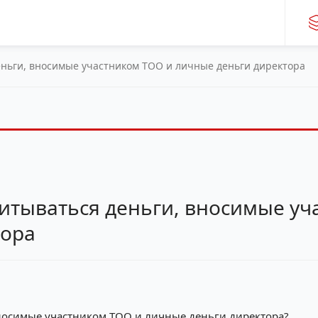
еньги, вносимые участником ТОО и личные деньги директора
читываться деньги, вносимые у
тора
вносимые участником ТОО и личные деньги директора?