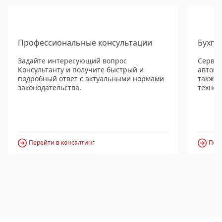
Профессиональные консультации
Бухга
Задайте интересующий вопрос
Сервис
Консультанту и получите быстрый и
автома
подробный ответ с актуальными нормами
также
законодательства.
технол
Перейти в консалтинг
Пере