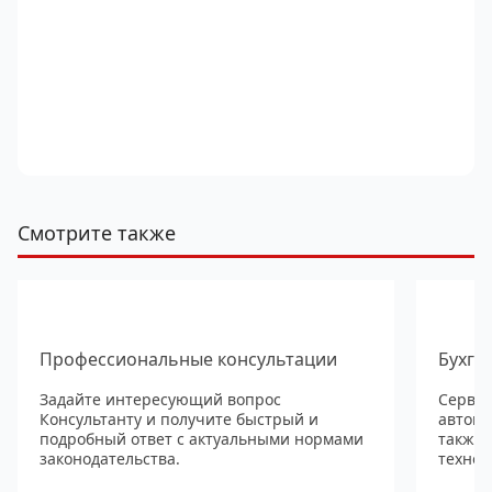
Смотрите также
Профессиональные консультации
Бухга
Задайте интересующий вопрос
Сервис
Консультанту и получите быстрый и
автома
подробный ответ с актуальными нормами
также
законодательства.
технол