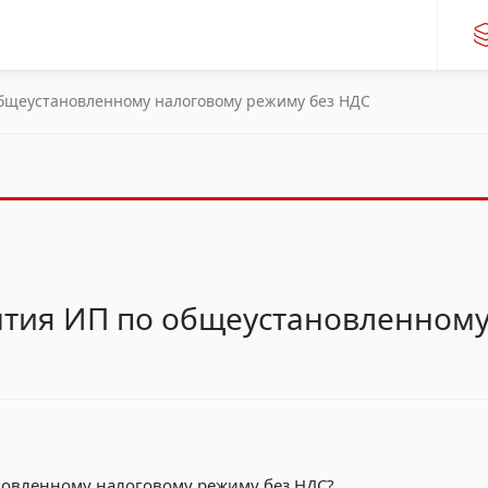
общеустановленному налоговому режиму без НДС
ытия ИП по общеустановленном
новленному налоговому режиму без НДС?