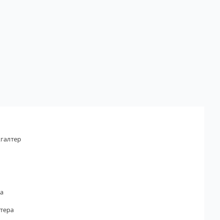
галтер
а
тера