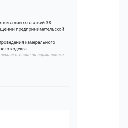
ветствии со статьей 38
ращении предпринимательской
проведения камерального
вого кодекса.
териал основан на нормативных