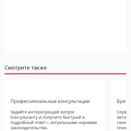
Смотрите также
Профессиональные консультации
Бухга
Задайте интересующий вопрос
Сервис
Консультанту и получите быстрый и
автома
подробный ответ с актуальными нормами
также
законодательства.
технол