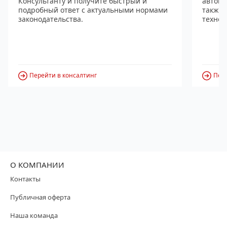
Консультанту и получите быстрый и
автома
подробный ответ с актуальными нормами
также
законодательства.
технол
Перейти в консалтинг
Пере
О КОМПАНИИ
Контакты
Публичная оферта
Наша команда