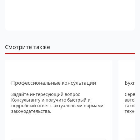
Смотрите также
Профессиональные консультации
Бухга
Задайте интересующий вопрос
Сервис
Консультанту и получите быстрый и
автома
подробный ответ с актуальными нормами
также
законодательства.
технол