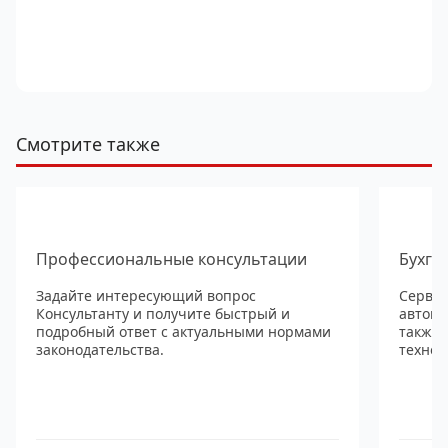
Смотрите также
Профессиональные консультации
Бухга
Задайте интересующий вопрос
Сервис
Консультанту и получите быстрый и
автома
подробный ответ с актуальными нормами
также
законодательства.
технол