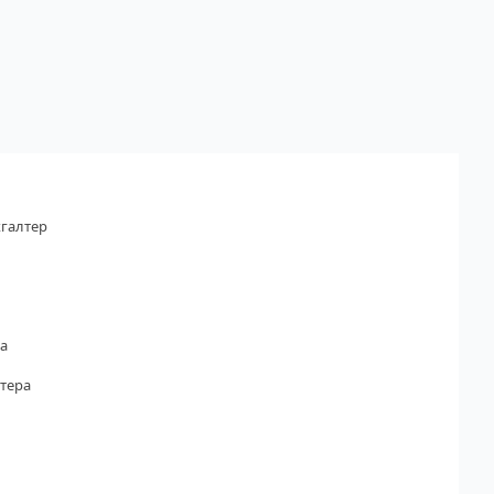
галтер
а
тера