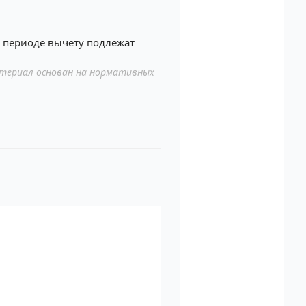
м периоде вычету подлежат
териал основан на нормативных