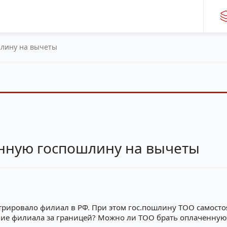
лину на вычеты
нную госпошлину на вычеты
ировало филиал в РФ. При этом гос.пошлину ТОО самостоя
ичие филиала за границей? Можно ли ТОО брать оплаченну