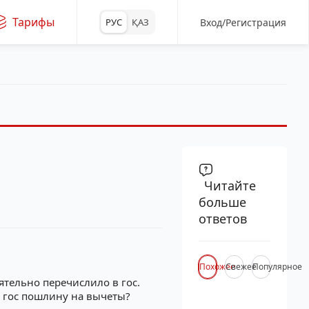
Тарифы
Вход/Регистрация
РУС
ҚАЗ
Читайте
больше
ответов
Похожее
Свежее
Популярное
тельно перечислило в гос.
ю гос пошлину на вычеты?