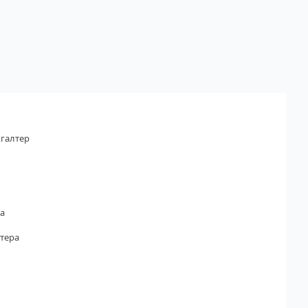
галтер
а
тера