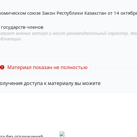
омическом союзе Закон Республики Казахстан от 14 октября
 государств-членов
ажает мнение автора и носит рекомендательный характер. Ма
убликации.
Материал показан не полностью
олучения доступа к материалу вы можете
ала без ограничений