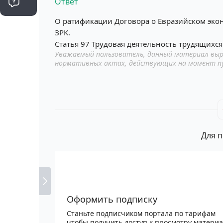
Ответ
О ратификации Договора о Евразийском экон
ЗРК.
Статья 97 Трудовая деятельность трудящихся
Уважаемый пользователь, данный материал выр
нормативных актах, действующих на момент п
Для п
Оформить подписку
Станьте подписчиком портала по тарифам
чтобы получить доступ к просмотру матери