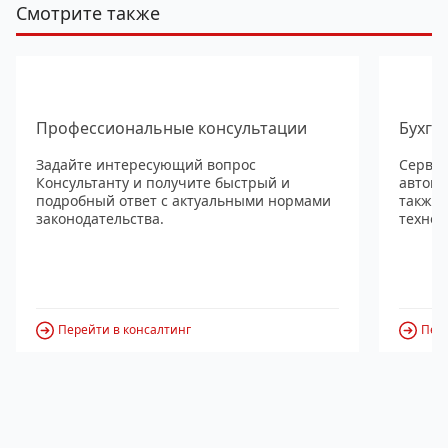
Смотрите также
Профессиональные консультации
Бухга
Задайте интересующий вопрос
Сервис
Консультанту и получите быстрый и
автома
подробный ответ с актуальными нормами
также
законодательства.
технол
Перейти в консалтинг
Пере